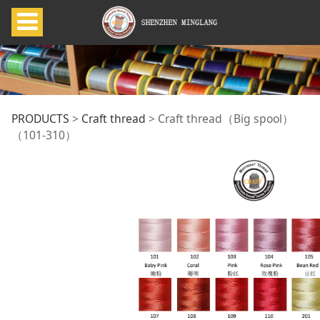
Craft thread（Big
PRODUCTS
>
Craft thread
>
Craft thread（Big spool）
（101-310）
spool）（101-310）