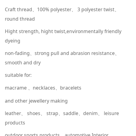
Craft thread
100% polyester
3 polyester twist
、
、
、
round thread
Hight strength, hight twist,environmentally friendly
dyeing
non-fading
strong pull and abrasion resistance
、
、
smooth and dry
suitable for:
macrame
necklaces
bracelets
、
、
and other jewellery making
leather
shoes
strap
saddle
denim
leisure
、
、
、
、
、
products
outdoor sports products
automotive Interior
、