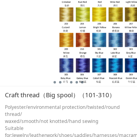
Craft thread（Big spool）（101-310）
Polyester/environmental protection/twisted/round
thread/
waxed/smooth/not knotted/hand sewing
Suitable
for:Jewelry/leatherwork/shoes/saddles/harnesses/macra