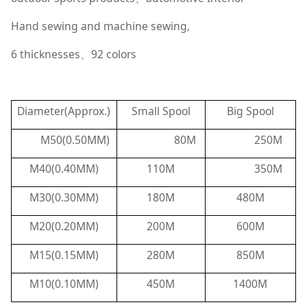
Hand sewing and machine sewing,
6 thicknesses
92 colors
、
Diameter(Approx.)
Small Spool
Big Spool
M50(0.50MM)
80M
250M
M40(0.40MM)
110M
350M
M30(0.30MM)
180M
480M
M20(0.20MM)
200M
600M
M15(0.15MM)
280M
850M
M10(0.10MM)
450M
1400M