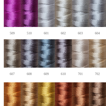
509
510
601
602
603
604
607
608
609
610
701
702