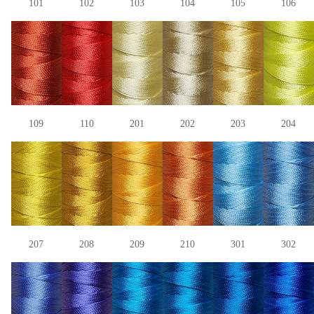
101
102
103
104
105
106
109
110
201
202
203
204
207
208
209
210
301
302