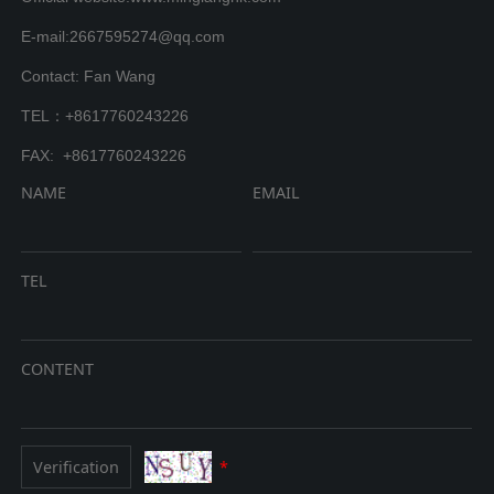
E-mail:2667595274@qq.com
Contact: Fan Wang
TEL：+8617760243226
FAX: +8617760243226
NAME
EMAIL
TEL
CONTENT
*