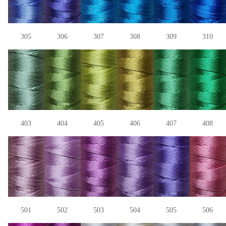
305
306
307
308
309
310
403
404
405
406
407
408
501
502
503
504
505
506