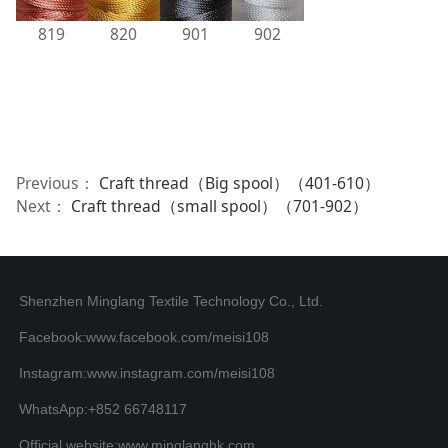
819
820
901
902
Previous：
Craft thread（Big spool）（401-610）
Next：
Craft thread（small spool）（701-902）
Shenzhen Minglang Textile Technology Co., Ltd.
Facebook:www.facebook.com/meisi108
Instagram:www.instagram.com/meisi108
WhatsApp:+852 66748117
Official website:www.minglanghk.com