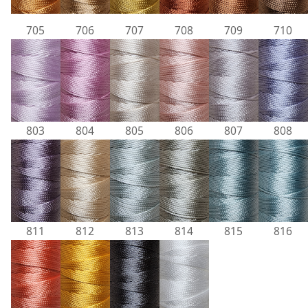
705
706
707
708
709
710
803
804
805
806
807
808
811
812
813
814
815
816